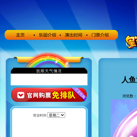
人鱼
浏览数：4
营业时间
海洋/极地/动物/欢乐 8:30-16:30
沙滩水世界 10:00-17:30