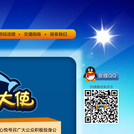
扫描微信加关注