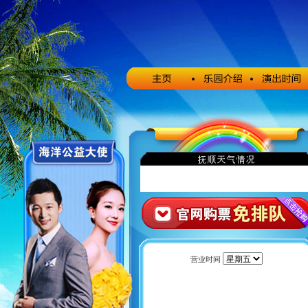
营业时间
海洋/极地/动物/欢乐 8:30-16:30
沙滩水世界 10:00-21:00