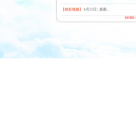
【精彩视频】
6月25日 | 皇家..
MORE>